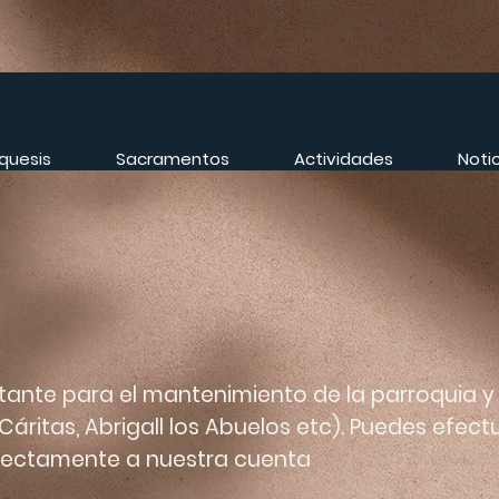
quesis
Sacramentos
Actividades
Noti
tante para el mantenimiento de la parroquia y
 Cáritas, Abrigall los Abuelos etc). Puedes efec
irectamente a nuestra cuenta