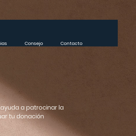
cias
Consejo
Contacto
 ayuda a patrocinar la
tuar tu donación