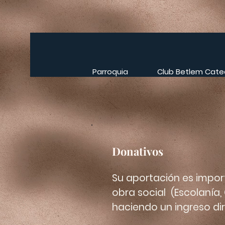
Parroquia
Club Betlem Cate
Donativos
Su aportación es impor
obra social (Escolanía,
haciendo un ingreso d