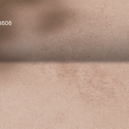
l
 6606