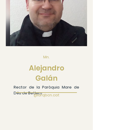
Mn.
Alejandro
Galán
Rector de la Paròquia Mare de
Déu de Betlem
@arqbcn.cat