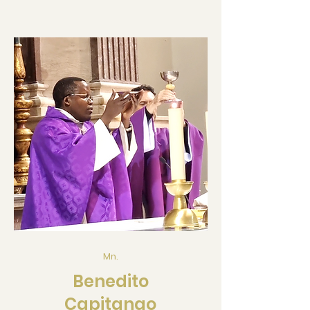
Mn.
Benedito
Capitango