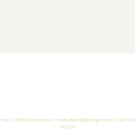
rme, 2, 08001 Barcelona |
mdbetlem15@arqbcn.cat
| Tel: +3
©2024