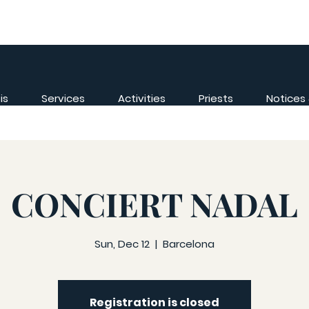
is
Services
Activities
Priests
Notices
CONCIERT NADAL
Sun, Dec 12
  |  
Barcelona
Registration is closed