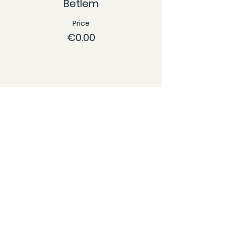
Betlem
Price
€0.00
Carrer del Carme, 2, 08001 Barcelona |
mdbetlem15@arqbcn.cat
| Tel:
+34 679 66 94
20